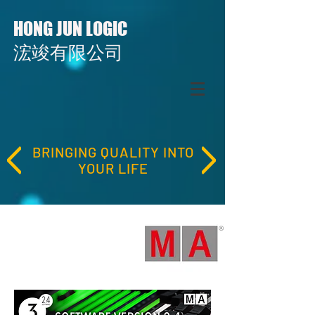
HONG JUN LOGIC
​​浤竣有限公司
BRINGING QUALITY INTO
YOUR LIFE