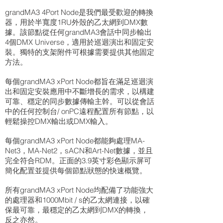
grandMA3 4Port Node是我們最受歡迎的轉換
器，用於半寬度1RU外殼的乙太網到DMX數
據。該節點從任何grandMA3會話中同步輸出
4個DMX Universe，適用於巡迴演出和固定安
裝。獨特的支架附件可根據需要提供其他固定
方法。
每個grandMA3 xPort Node都旨在滿足巡迴演
出和固定安裝應用中不斷增長的需求，以構建
可靠、穩定的同步數據傳輸主幹。可以從會話
中的任何控制台/ onPC遠程配置所有節點，以
輕鬆操控DMX輸出或DMX輸入。
每個grandMA3 xPort Node都能夠處理MA-
Net3，MA-Net2，sACN和Art-Net數據，並且
完全符合RDM。正面的3.9英寸彩色顯示屏可
簡化配置並提供每個節點狀態的快速概覽。
所有grandMA3 xPort Node均配備了功能強大
的處理器和1000Mbit / s的乙太網連接，以確
保最可靠，最穩定的乙太網到DMX的轉換，
反之亦然。