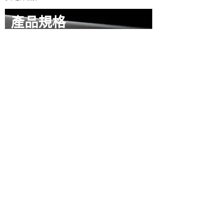
產品規格
H
J
L
ONG
UN
OGIC
23145
235
5
4
新北市新店區寶橋路
巷
號
樓
info@hongjunlogic.com
+886-2-2918-7299