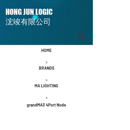
HONG JUN LOGIC
​​浤竣有限公司
HOME
>
BRANDS
>
MA LIGHTING
>
grandMA3 4Port Node