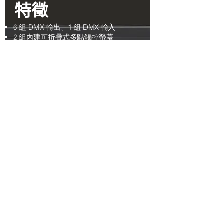
特徵
6 組 DMX 輸出、1 組 DMX 輸入
2 組內建可折疊式多點觸控螢幕
可外接 1 組多點觸控螢幕
39 顆旋轉式 RGB 背光編碼器
5 組雙編碼器
15 支 60mm 背光式電動滑桿
60 組獨立播放控制器
16 顆可自定義 X-Keys 鍵
3 組 etherCON 接頭、5 組 USB 接頭
2 支背光式 100 mm A/B 電動滑桿
按鍵皆為獨立背光、可調光、無聲（無按
鍵聲）設計
產品規格