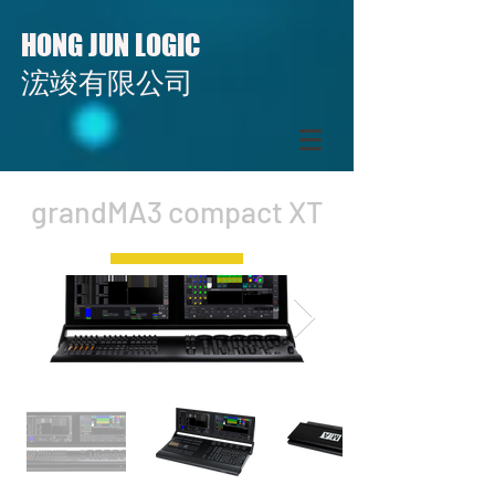
HONG JUN LOGIC
​​浤竣有限公司
grandMA3 compact XT