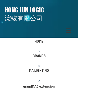
HONG JUN LOGIC
​​浤竣有限公司
HOME
>
BRANDS
>
MA LIGHTING
>
grandMA3 extension