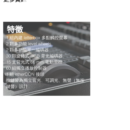
特徵
1 組內建 letterbox 多點觸控螢幕
2 顆多功能 level wheels
2 顆多功能單一編碼器
30 顆旋轉式 RGB 背光編碼器
15 支背光式 60 mm 電動滑桿
60 組獨立播放控制器
1 組 etherCON 接頭
按鍵皆為獨立背光、可調光、無聲（無按
鍵聲）設計