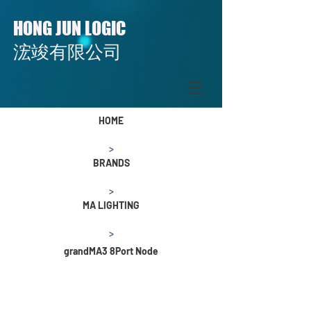
HONG JUN LOGIC
​​浤竣有限公司
HOME
>
BRANDS
>
MA LIGHTING
>
grandMA3 8Port Node