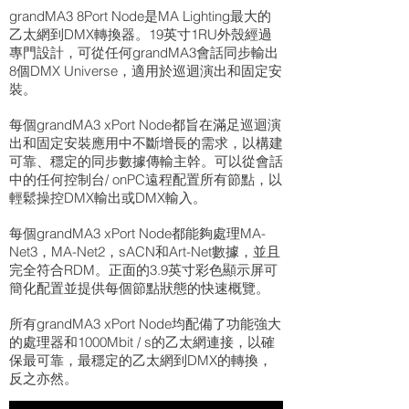
grandMA3 8Port Node是MA Lighting最大的
乙太網到DMX轉換器。19英寸1RU外殼經過
專門設計，可從任何grandMA3會話同步輸出
8個DMX Universe，適用於巡迴演出和固定安
裝。
每個grandMA3 xPort Node都旨在滿足巡迴演
出和固定安裝應用中不斷增長的需求，以構建
可靠、穩定的同步數據傳輸主幹。可以從會話
中的任何控制台/ onPC遠程配置所有節點，以
輕鬆操控DMX輸出或DMX輸入。
每個grandMA3 xPort Node都能夠處理MA-
Net3，MA-Net2，sACN和Art-Net數據，並且
完全符合RDM。正面的3.9英寸彩色顯示屏可
簡化配置並提供每個節點狀態的快速概覽。
所有grandMA3 xPort Node均配備了功能強大
的處理器和1000Mbit / s的乙太網連接，以確
保最可靠，最穩定的乙太網到DMX的轉換，
反之亦然。